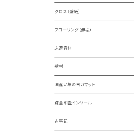
無垢材専用
下地処理材
クロス（壁紙）
珪藻土塗り壁
でんぷん糊
フローリング（無垢）
特別な事情の追加用色粉
漆喰塗り壁
接着剤
床遮音材
カオリンの壁
床暖房用
壁材
補修材
ナチュラルオイル（自然塗装）仕上げ
国産い草のヨガマット
コーティング仕上げ
国産い草のヨガマット
鎌倉印畳インソール
無塗装品
国産い草のヨガマットヘリデニム（60×18
古事記
0㎝）