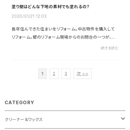
塗り壁はどんな下地の素材でも塗れるの？
2020/01/21 12:03
長年住んできた住まいをリフォーム。中古物件を購入して
リフォーム。壁のリフォーム現場からのお問合の一つが、既
存の壁の上に塗り壁材は施工できるのか？せっかくのこの
続きを読む
タイミング。クロスから塗り壁へ、なんて...
1
2
3
次 >>
CATEGORY
クリーナー＆ワックス