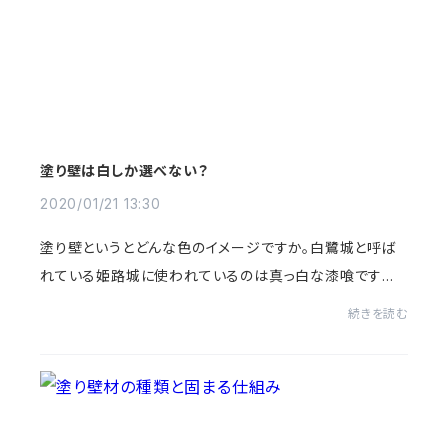
塗り壁は白しか選べない？
2020/01/21 13:30
塗り壁というとどんな色のイメージですか。白鷺城と呼ば
れている姫路城に使われているのは真っ白な漆喰ですね。
茶室や和室などでは茶色や深い緑をよく見かけます。いず
続きを読む
れにしても塗り壁は白やくすんだ、地味な印...