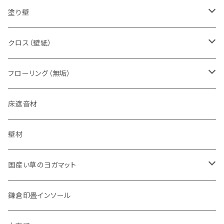
すべての床用
塗り壁
無垢材専用
下地処理材
クロス（壁紙）
珪藻土塗り壁
でんぷん糊
フローリング（無垢）
特別な事情の追加用色粉
漆喰塗り壁
接着剤
床遮音材
カオリンの壁
床暖房用
壁材
補修材
ナチュラルオイル（自然塗装）仕上げ
国産い草のヨガマット
コーティング仕上げ
国産い草のヨガマット
鎌倉印畳インソール