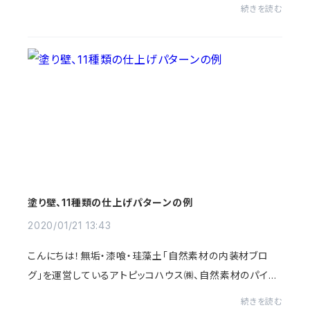
土は確かに調湿性がありますが、そこまでの期待感を持た
続きを読む
れているのだなということを気付かされ...
塗り壁、11種類の仕上げパターンの例
2020/01/21 13:43
こんにちは！無垢・漆喰・珪藻土「自然素材の内装材ブロ
グ」を運営しているアトピッコハウス㈱、自然素材のパイオ
ニア後藤坂です。塗り壁の標準的な仕上げパターンを、ご
続きを読む