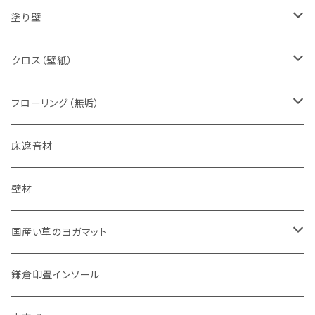
すべての床用
塗り壁
無垢材専用
下地処理材
クロス（壁紙）
珪藻土塗り壁
でんぷん糊
フローリング（無垢）
特別な事情の追加用色粉
漆喰塗り壁
接着剤
床遮音材
カオリンの壁
床暖房用
壁材
補修材
ナチュラルオイル（自然塗装）仕上げ
国産い草のヨガマット
コーティング仕上げ
国産い草のヨガマット
鎌倉印畳インソール