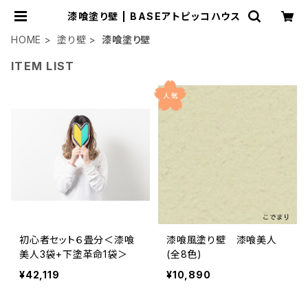
漆喰塗り壁 | BASEアトピッコハウス
HOME
塗り壁
漆喰塗り壁
ITEM LIST
初心者セット６畳分＜漆喰
漆喰風塗り壁 漆喰美人
美人3袋+下塗革命1袋＞
(全8色)
¥42,119
¥10,890