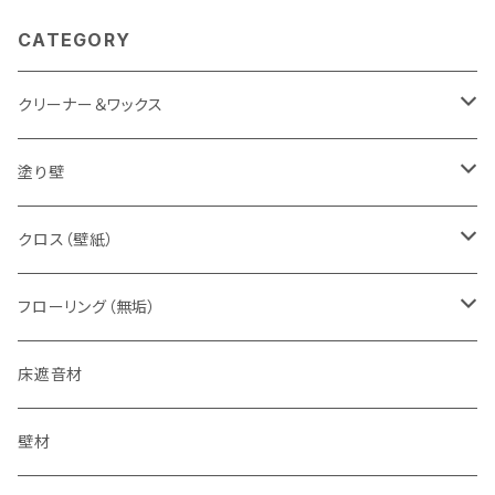
CATEGORY
クリーナー＆ワックス
すべての床用
塗り壁
無垢材専用
下地処理材
クロス（壁紙）
珪藻土塗り壁
でんぷん糊
フローリング（無垢）
特別な事情の追加用色粉
漆喰塗り壁
接着剤
床遮音材
カオリンの壁
床暖房用
壁材