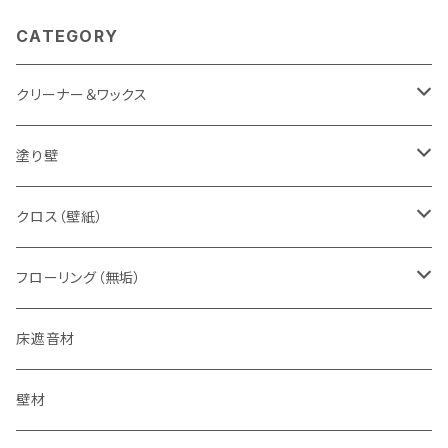
CATEGORY
クリーナー＆ワックス
すべての床用
塗り壁
無垢材専用
下地処理材
クロス（壁紙）
珪藻土塗り壁
でんぷん糊
フローリング（無垢）
特別な事情の追加用色粉
漆喰塗り壁
接着剤
床遮音材
カオリンの壁
床暖房用
壁材