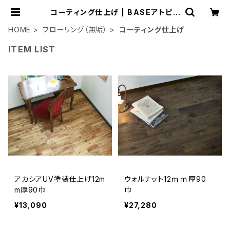
コーティング仕上げ | BASEアトピッ
コハウス
HOME
フローリング（無垢）
コーティング仕上げ
ITEM LIST
アカシアUV塗装仕上げ12m
ウォルナット12ｍｍ厚90
m厚90巾
巾
¥13,090
¥27,280