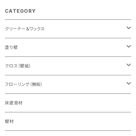
CATEGORY
クリーナー＆ワックス
すべての床用
塗り壁
無垢材専用
下地処理材
クロス（壁紙）
珪藻土塗り壁
でんぷん糊
フローリング（無垢）
特別な事情の追加用色粉
漆喰塗り壁
接着剤
床遮音材
カオリンの壁
床暖房用
壁材